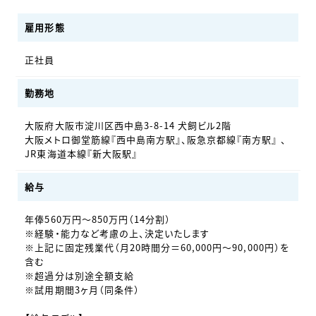
雇用形態
正社員
勤務地
大阪府大阪市淀川区西中島3-8-14 犬飼ビル2階
大阪メトロ御堂筋線『西中島南方駅』、阪急京都線『南方駅』 、
JR東海道本線『新大阪駅』
給与
年俸560万円～850万円（14分割）
※経験・能力など考慮の上、決定いたします
※上記に固定残業代（月20時間分＝60,000円～90,000円）を
含む
※超過分は別途全額支給
※試用期間3ヶ月（同条件）